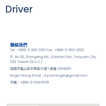
Driver
聯絡我們
Tel : +886-3-350-3351 Fax : +886-3-350-3352
1F., No.35, Zhongxing Rd., Guishan Dist., Taoyuan City
333, Taiwan (R.O.C.)
桃園市龜山區中興路35號 | 統編 12914661
Roger Wong Email：trycomroger@gmail.com
手機：+886-9-55970178